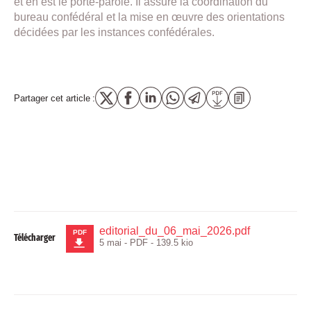
et en est le porte-parole. Il assure la coordination du
bureau confédéral et la mise en œuvre des orientations
décidées par les instances confédérales.
Partager cet article :
editorial_du_06_mai_2026.pdf
PDF
Télécharger
5 mai
-
PDF
-
139.5 kio