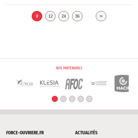
...
0
12
24
36
Liens utiles
NOS PARTENAIRES
FORCE-OUVRIERE.FR
ACTUALITÉS